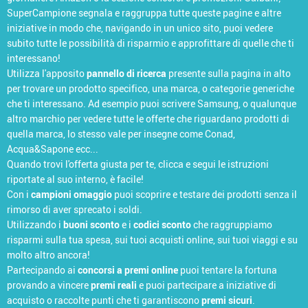
SuperCampione segnala e raggruppa tutte queste pagine e altre
iniziative in modo che, navigando in un unico sito, puoi vedere
subito tutte le possibilità di risparmio e approfittare di quelle che ti
interessano!
Utilizza l'apposito
pannello di ricerca
presente sulla pagina in alto
per trovare un prodotto specifico, una marca, o categorie generiche
che ti interessano. Ad esempio puoi scrivere Samsung, o qualunque
altro marchio per vedere tutte le offerte che riguardano prodotti di
quella marca, lo stesso vale per insegne come Conad,
Acqua&Sapone ecc...
Quando trovi l'offerta giusta per te, clicca e segui le istruzioni
riportate al suo interno, è facile!
Con i
campioni omaggio
puoi scoprire e testare dei prodotti senza il
rimorso di aver sprecato i soldi.
Utilizzando i
buoni sconto
e i
codici sconto
che raggruppiamo
risparmi sulla tua spesa, sui tuoi acquisti online, sui tuoi viaggi e su
molto altro ancora!
Partecipando ai
concorsi a premi online
puoi tentare la fortuna
provando a vincere
premi reali
e puoi partecipare a iniziative di
acquisto o raccolte punti che ti garantiscono
premi sicuri
.