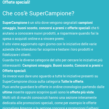
Offerte speciali!
Che cos'è SuperCampione?
SuperCampione
è un sito dove vengono segnalati
campioni
omaggio
,
buoni sconto
,
concorsi a premi
e
offerte speciali
che ti
aiutano a conoscere nuovi prodotti, a risparmiare quando fai la
spesa o acquisti online e a vincere premi.
Il sito viene aggiornato ogni giorno con le iniziative delle varie
aziende che intendono far scoprire e testare i loro prodotti e
fidelizzare i clienti.
Guarda tra le diverse categorie del sito per cercare le iniziative più
interessanti:
Campioni omaggio
,
Buoni sconto
,
Concorsi a premi
e
Offerte speciali
.
Se invece vuoi dare uno sguardo a tutte le iniziative presenti su
SuperCampione clicca sulla categoria
Tutte le offerte
.
Puoi anche guardare le offerte in ordine cronologico partendo dalle
ultime
inserite oppure scoprire quali sono le
offerte più viste
.
Molti siti di marchi conosciuti hanno una sezione interamente
dedicata alle promozioni speciali, come per esempio le
offerte
giornaliere Amazon
o la sezione
concorsi e promozioni Galbani
;