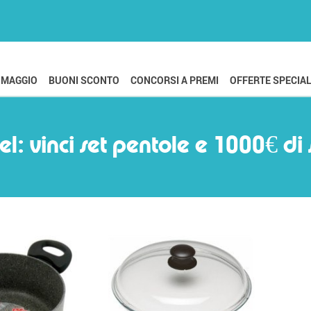
OMAGGIO
BUONI SCONTO
CONCORSI A PREMI
OFFERTE SPECIAL
l: vinci set pentole e 1000€ di